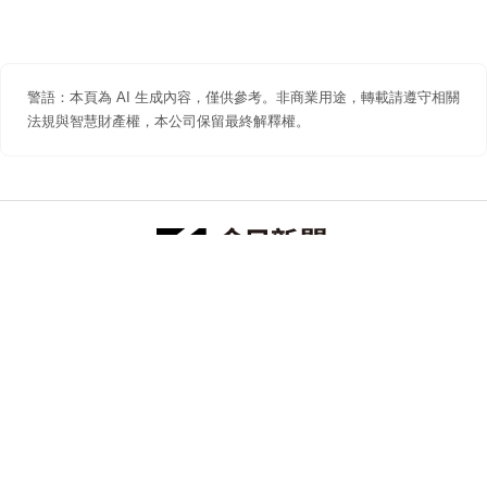
警語：本頁為 AI 生成內容，僅供參考。非商業用途，轉載請遵守相關
法規與智慧財產權，本公司保留最終解釋權。
防詐聲明
著作權聲明
免責聲明
關於我們
隱私權聲明
合作提案
追蹤 NOWNEWS 今日新聞