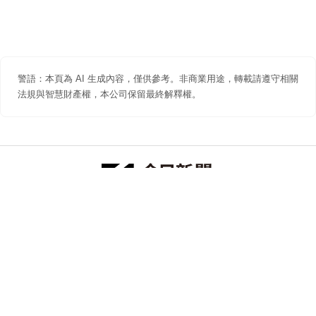
警語：本頁為 AI 生成內容，僅供參考。非商業用途，轉載請遵守相關
法規與智慧財產權，本公司保留最終解釋權。
防詐聲明
著作權聲明
免責聲明
關於我們
隱私權聲明
合作提案
追蹤 NOWNEWS 今日新聞