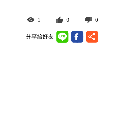
1
0
0
分享給好友