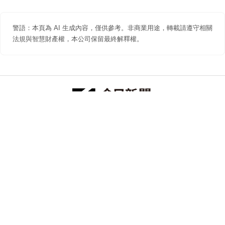
警語：本頁為 AI 生成內容，僅供參考。非商業用途，轉載請遵守相關
法規與智慧財產權，本公司保留最終解釋權。
防詐聲明
著作權聲明
免責聲明
關於我們
隱私權聲明
合作提案
追蹤 NOWNEWS 今日新聞