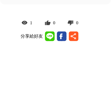
1
0
0
分享給好友