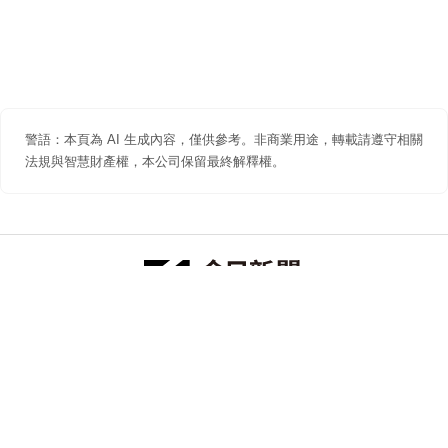
警語：本頁為 AI 生成內容，僅供參考。非商業用途，轉載請遵守相關
法規與智慧財產權，本公司保留最終解釋權。
防詐聲明
著作權聲明
免責聲明
關於我們
隱私權聲明
合作提案
追蹤 NOWNEWS 今日新聞