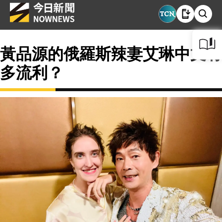
黃品源的俄羅斯辣妻艾琳中文有
多流利？