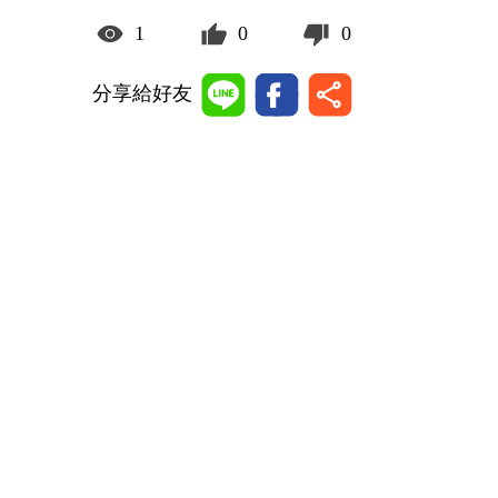
1
0
0
分享給好友