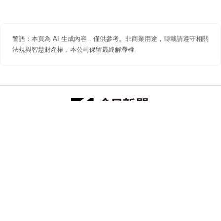
警語：本頁為 AI 生成內容，僅供參考。非商業用途，轉載請遵守相關
法規與智慧財產權，本公司保留最終解釋權。
防詐聲明
著作權聲明
免責聲明
關於我們
隱私權聲明
合作提案
追蹤 NOWNEWS 今日新聞