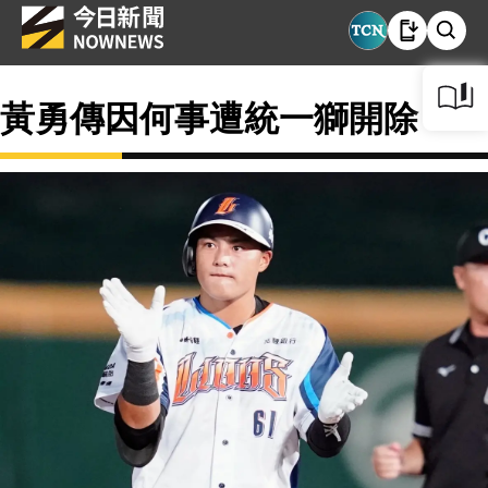
黃勇傳因何事遭統一獅開除？