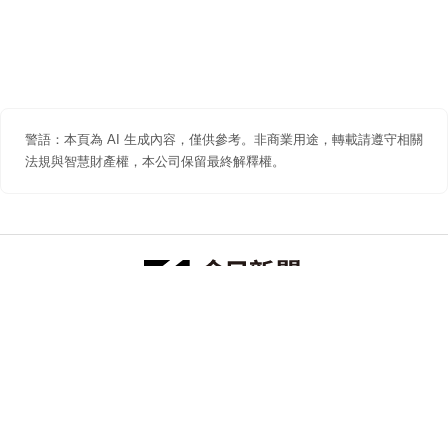
警語：本頁為 AI 生成內容，僅供參考。非商業用途，轉載請遵守相關
法規與智慧財產權，本公司保留最終解釋權。
防詐聲明
著作權聲明
免責聲明
關於我們
隱私權聲明
合作提案
追蹤 NOWNEWS 今日新聞