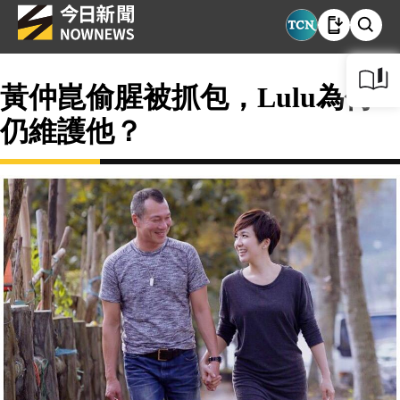
黃仲崑偷腥被抓包，Lulu為何
仍維護他？