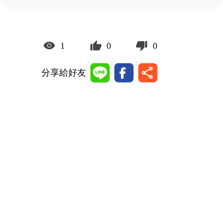
1
0
0
分享給好友