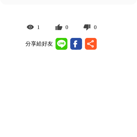
1
0
0
分享給好友