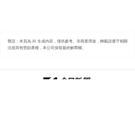
警語：本頁為 AI 生成內容，僅供參考。非商業用途，轉載請遵守相關
法規與智慧財產權，本公司保留最終解釋權。
防詐聲明
著作權聲明
免責聲明
關於我們
隱私權聲明
合作提案
追蹤 NOWNEWS 今日新聞