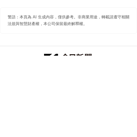
警語：本頁為 AI 生成內容，僅供參考。非商業用途，轉載請遵守相關
法規與智慧財產權，本公司保留最終解釋權。
防詐聲明
著作權聲明
免責聲明
關於我們
隱私權聲明
合作提案
追蹤 NOWNEWS 今日新聞