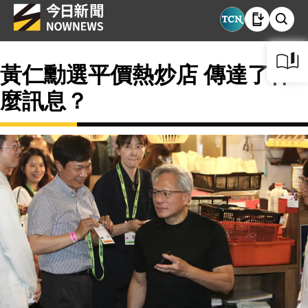
黃仁勳選平價熱炒店 傳達了什
麼訊息？