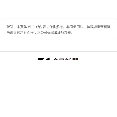
警語：本頁為 AI 生成內容，僅供參考。非商業用途，轉載請遵守相關
法規與智慧財產權，本公司保留最終解釋權。
防詐聲明
著作權聲明
免責聲明
關於我們
隱私權聲明
合作提案
追蹤 NOWNEWS 今日新聞