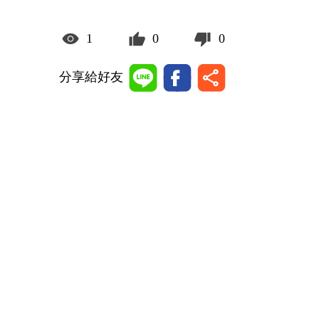
1
0
0
分享給好友