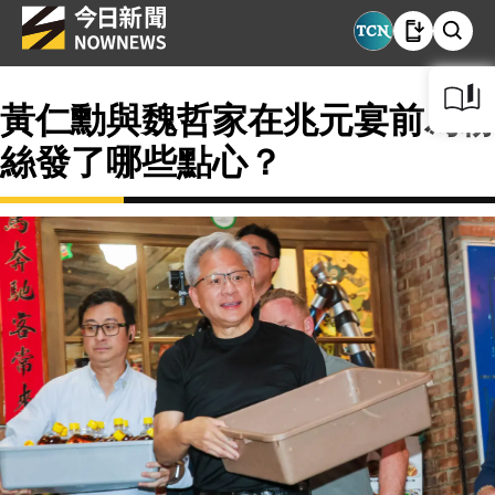
黃仁勳與魏哲家在兆元宴前為粉
絲發了哪些點心？