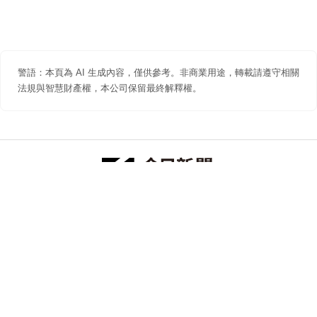
警語：本頁為 AI 生成內容，僅供參考。非商業用途，轉載請遵守相關
法規與智慧財產權，本公司保留最終解釋權。
防詐聲明
著作權聲明
免責聲明
關於我們
隱私權聲明
合作提案
追蹤 NOWNEWS 今日新聞