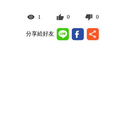
1
0
0
分享給好友