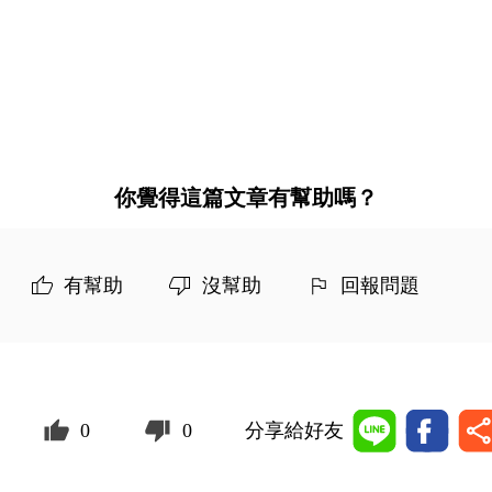
你覺得這篇文章有幫助嗎？
有幫助
沒幫助
回報問題
0
0
分享給好友