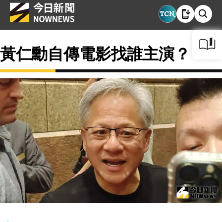
黃仁勳自傳電影找誰主演？