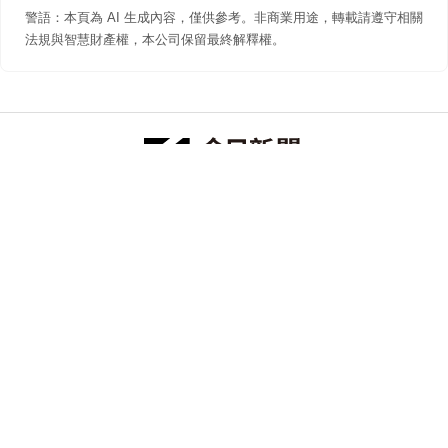
警語：本頁為 AI 生成內容，僅供參考。非商業用途，轉載請遵守相關
法規與智慧財產權，本公司保留最終解釋權。
防詐聲明
著作權聲明
免責聲明
關於我們
隱私權聲明
合作提案
追蹤 NOWNEWS 今日新聞
© 今日傳媒(股)公司版權所有，非經授權，不許轉載本網站內容 ©