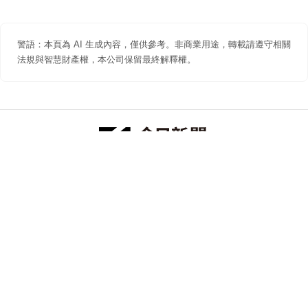
警語：本頁為 AI 生成內容，僅供參考。非商業用途，轉載請遵守相關
法規與智慧財產權，本公司保留最終解釋權。
防詐聲明
著作權聲明
免責聲明
關於我們
隱私權聲明
合作提案
追蹤 NOWNEWS 今日新聞