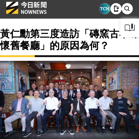
黃仁勳第三度造訪「磚窯古早味
懷舊餐廳」的原因為何？