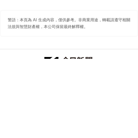
警語：本頁為 AI 生成內容，僅供參考。非商業用途，轉載請遵守相關
法規與智慧財產權，本公司保留最終解釋權。
防詐聲明
著作權聲明
免責聲明
關於我們
隱私權聲明
合作提案
追蹤 NOWNEWS 今日新聞