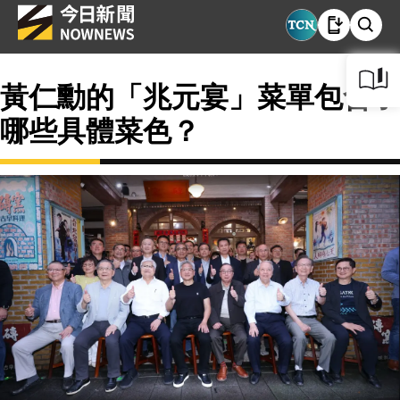
黃仁勳的「兆元宴」菜單包含了
哪些具體菜色？