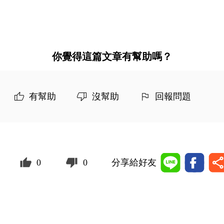
你覺得這篇文章有幫助嗎？
有幫助
沒幫助
回報問題
0
0
分享給好友