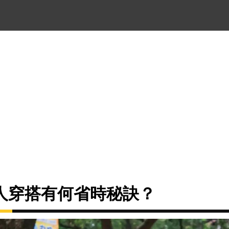
人穿搭有何省時秘訣？