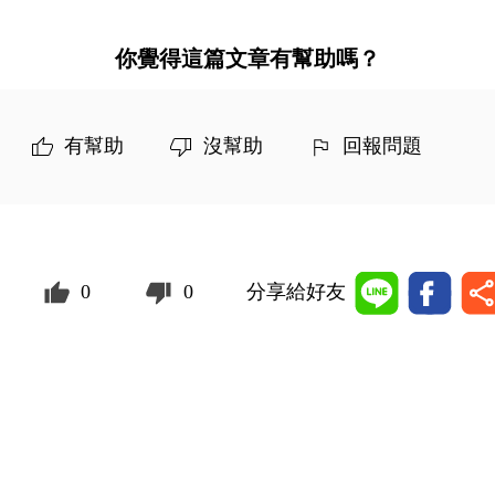
你覺得這篇文章有幫助嗎？
有幫助
沒幫助
回報問題
0
0
分享給好友