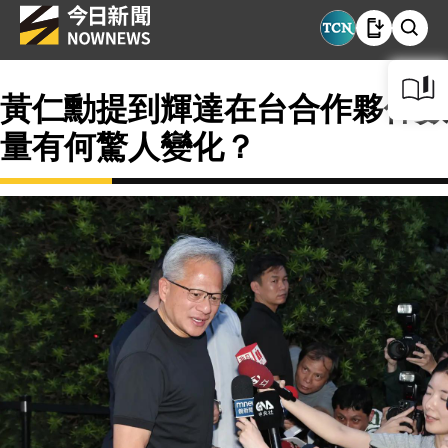
黃仁勳提到輝達在台合作夥伴數
量有何驚人變化？