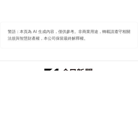
警語：本頁為 AI 生成內容，僅供參考。非商業用途，轉載請遵守相關
法規與智慧財產權，本公司保留最終解釋權。
防詐聲明
著作權聲明
免責聲明
關於我們
隱私權聲明
合作提案
追蹤 NOWNEWS 今日新聞