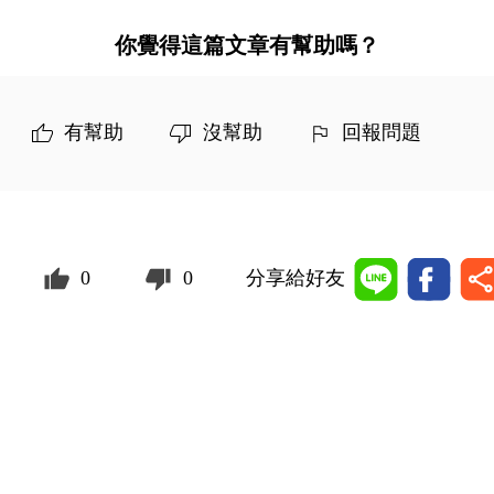
你覺得這篇文章有幫助嗎？
有幫助
沒幫助
回報問題
0
0
分享給好友