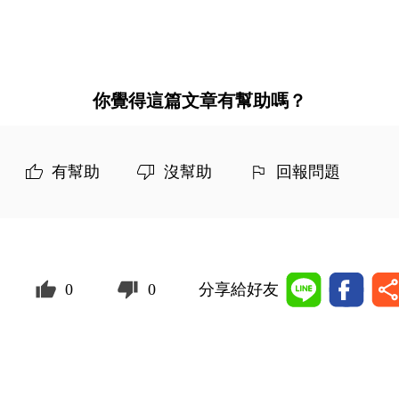
你覺得這篇文章有幫助嗎？
有幫助
沒幫助
回報問題
0
0
分享給好友