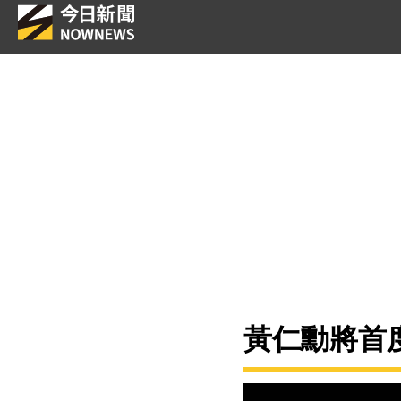
黃仁勳將首