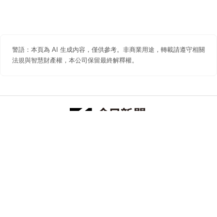
警語：本頁為 AI 生成內容，僅供參考。非商業用途，轉載請遵守相關
法規與智慧財產權，本公司保留最終解釋權。
防詐聲明
著作權聲明
免責聲明
關於我們
隱私權聲明
合作提案
追蹤 NOWNEWS 今日新聞