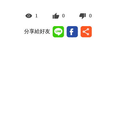
1
0
0
分享給好友