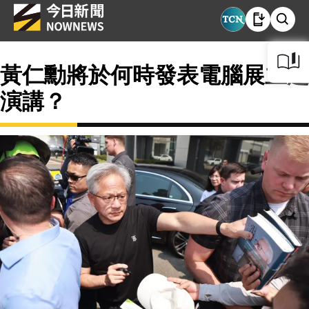
黃仁勳將於何時發表電腦展主題
演講？