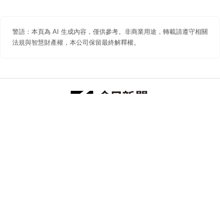
警語：本頁為 AI 生成內容，僅供參考。非商業用途，轉載請遵守相關
法規與智慧財產權，本公司保留最終解釋權。
防詐聲明
著作權聲明
免責聲明
關於我們
隱私權聲明
合作提案
追蹤 NOWNEWS 今日新聞