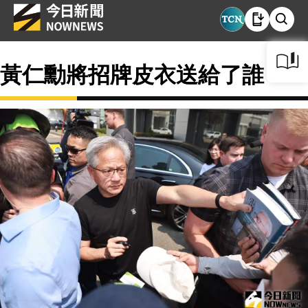
黃仁勳將招牌皮衣送給了誰？