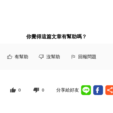
你覺得這篇文章有幫助嗎？
有幫助
沒幫助
回報問題
0
0
分享給好友