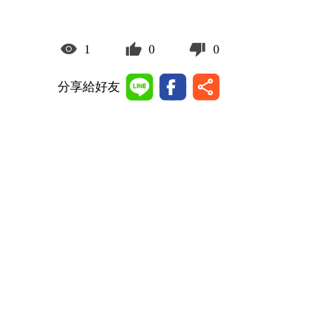
1
0
0
分享給好友