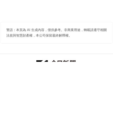
警語：本頁為 AI 生成內容，僅供參考。非商業用途，轉載請遵守相關
法規與智慧財產權，本公司保留最終解釋權。
防詐聲明
著作權聲明
免責聲明
關於我們
隱私權聲明
合作提案
追蹤 NOWNEWS 今日新聞