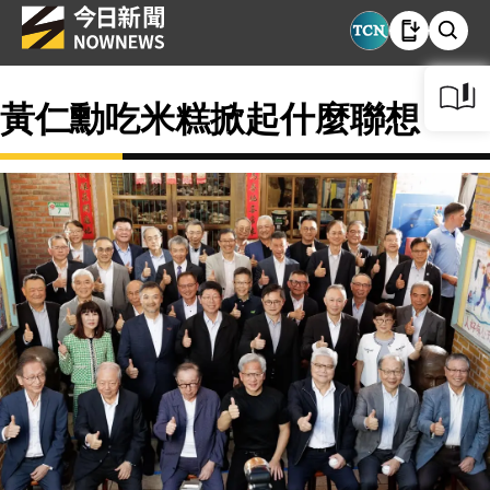
黃仁勳吃米糕掀起什麼聯想？