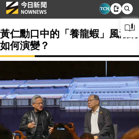
黃仁勳口中的「養龍蝦」風潮將
如何演變？