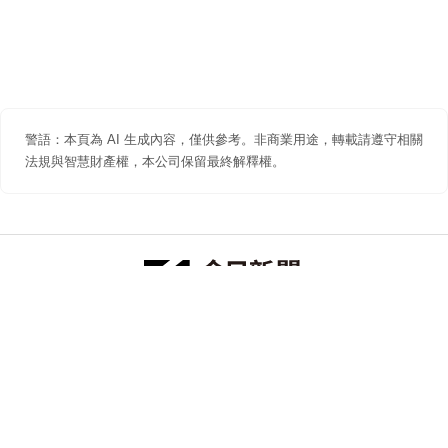
警語：本頁為 AI 生成內容，僅供參考。非商業用途，轉載請遵守相關
法規與智慧財產權，本公司保留最終解釋權。
防詐聲明
著作權聲明
免責聲明
關於我們
隱私權聲明
合作提案
追蹤 NOWNEWS 今日新聞