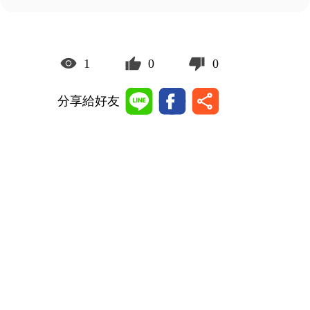
1
0
0
分享給好友