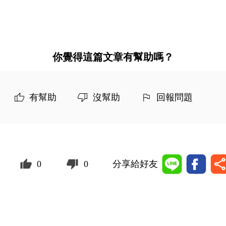
你覺得這篇文章有幫助嗎？
有幫助
沒幫助
回報問題
0
0
分享給好友