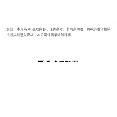
警語：本頁為 AI 生成內容，僅供參考。非商業用途，轉載請遵守相關
法規與智慧財產權，本公司保留最終解釋權。
防詐聲明
著作權聲明
免責聲明
關於我們
隱私權聲明
合作提案
追蹤 NOWNEWS 今日新聞