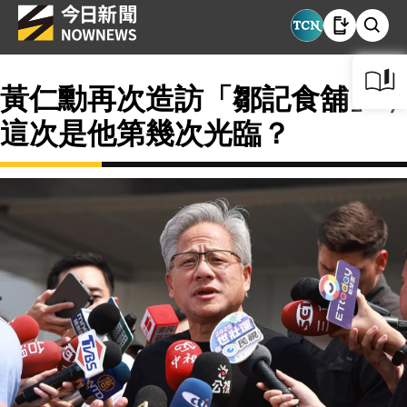
黃仁勳再次造訪「鄒記食舖」，
這次是他第幾次光臨？