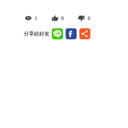
1
0
0
分享給好友