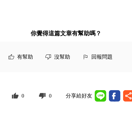
你覺得這篇文章有幫助嗎？
有幫助
沒幫助
回報問題
0
0
分享給好友