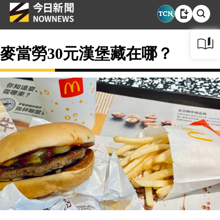
麥當勞30元漢堡藏在哪？