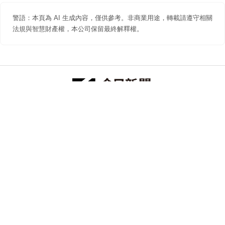
警語：本頁為 AI 生成內容，僅供參考。非商業用途，轉載請遵守相關
法規與智慧財產權，本公司保留最終解釋權。
防詐聲明
著作權聲明
免責聲明
關於我們
隱私權聲明
合作提案
追蹤 NOWNEWS 今日新聞