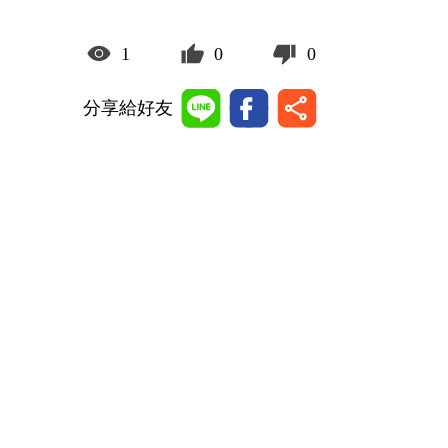
1
0
0
分享給好友