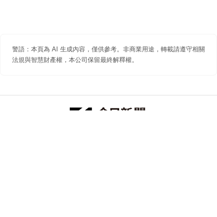
警語：本頁為 AI 生成內容，僅供參考。非商業用途，轉載請遵守相關
法規與智慧財產權，本公司保留最終解釋權。
防詐聲明
著作權聲明
免責聲明
關於我們
隱私權聲明
合作提案
追蹤 NOWNEWS 今日新聞