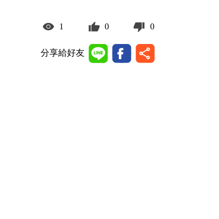
1
0
0
分享給好友