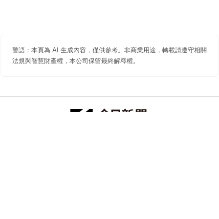
警語：本頁為 AI 生成內容，僅供參考。非商業用途，轉載請遵守相關
法規與智慧財產權，本公司保留最終解釋權。
防詐聲明
著作權聲明
免責聲明
關於我們
隱私權聲明
合作提案
追蹤 NOWNEWS 今日新聞