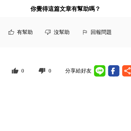
你覺得這篇文章有幫助嗎？
有幫助
沒幫助
回報問題
0
0
分享給好友