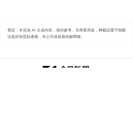
警語：本頁為 AI 生成內容，僅供參考。非商業用途，轉載請遵守相關
法規與智慧財產權，本公司保留最終解釋權。
防詐聲明
著作權聲明
免責聲明
關於我們
隱私權聲明
合作提案
追蹤 NOWNEWS 今日新聞