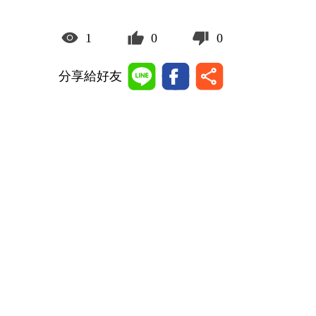
1
0
0
分享給好友