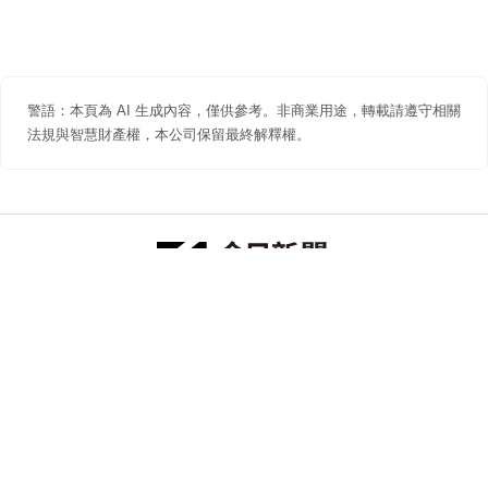
警語：本頁為 AI 生成內容，僅供參考。非商業用途，轉載請遵守相關
法規與智慧財產權，本公司保留最終解釋權。
防詐聲明
著作權聲明
免責聲明
關於我們
隱私權聲明
合作提案
追蹤 NOWNEWS 今日新聞