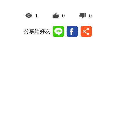
1
0
0
分享給好友