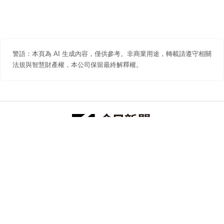
警語：本頁為 AI 生成內容，僅供參考。非商業用途，轉載請遵守相關
法規與智慧財產權，本公司保留最終解釋權。
防詐聲明
著作權聲明
免責聲明
關於我們
隱私權聲明
合作提案
追蹤 NOWNEWS 今日新聞