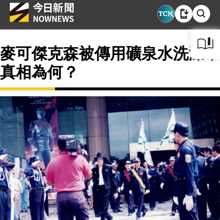
麥可傑克森被傳用礦泉水洗澡，
真相為何？