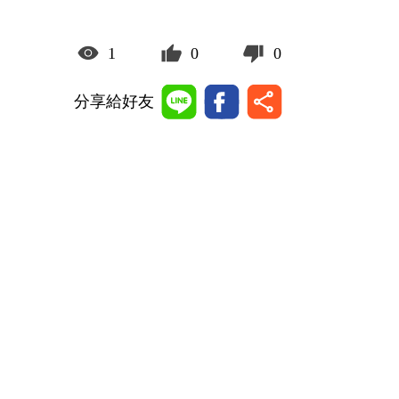
1
0
0
分享給好友