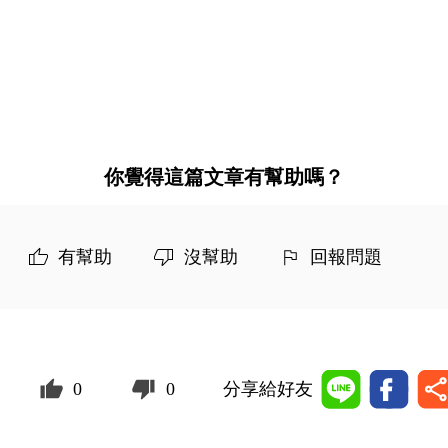
你覺得這篇文章有幫助嗎？
有幫助
沒幫助
回報問題
0
0
分享給好友