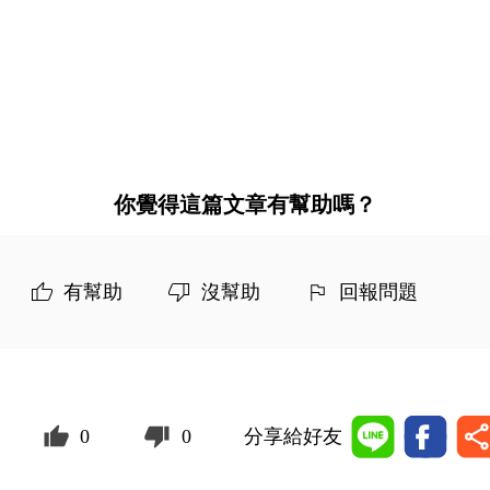
你覺得這篇文章有幫助嗎？
有幫助
沒幫助
回報問題
0
0
分享給好友