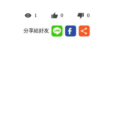
1
0
0
分享給好友