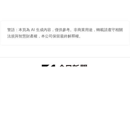
警語：本頁為 AI 生成內容，僅供參考。非商業用途，轉載請遵守相關
法規與智慧財產權，本公司保留最終解釋權。
防詐聲明
著作權聲明
免責聲明
關於我們
隱私權聲明
合作提案
追蹤 NOWNEWS 今日新聞