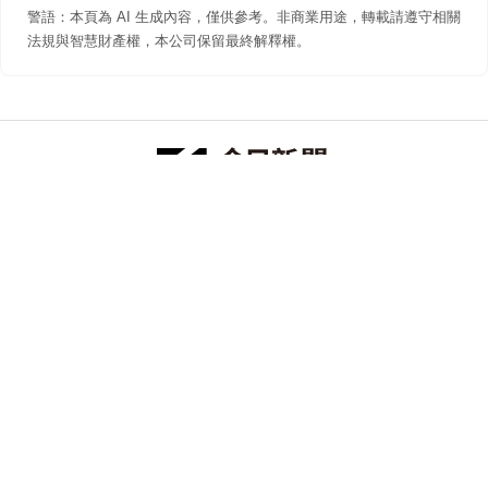
警語：本頁為 AI 生成內容，僅供參考。非商業用途，轉載請遵守相關
法規與智慧財產權，本公司保留最終解釋權。
防詐聲明
著作權聲明
免責聲明
關於我們
隱私權聲明
合作提案
追蹤 NOWNEWS 今日新聞
© 今日傳媒(股)公司版權所有，非經授權，不許轉載本網站內容 ©