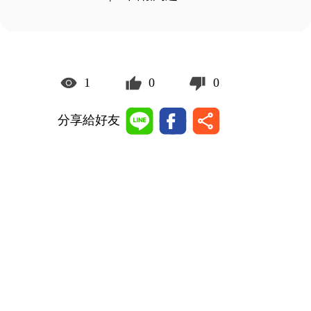
1
0
0
分享給好友