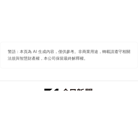
警語：本頁為 AI 生成內容，僅供參考。非商業用途，轉載請遵守相關
法規與智慧財產權，本公司保留最終解釋權。
防詐聲明
著作權聲明
免責聲明
關於我們
隱私權聲明
合作提案
追蹤 NOWNEWS 今日新聞