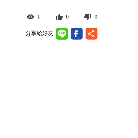
1
0
0
分享給好友