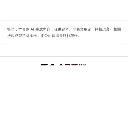
警語：本頁為 AI 生成內容，僅供參考。非商業用途，轉載請遵守相關
法規與智慧財產權，本公司保留最終解釋權。
防詐聲明
著作權聲明
免責聲明
關於我們
隱私權聲明
合作提案
追蹤 NOWNEWS 今日新聞