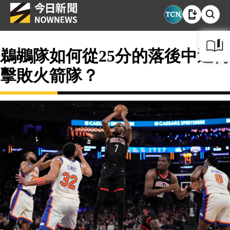
鵜鶘隊如何從25分的落後中逆轉
擊敗火箭隊？