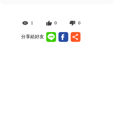
1
0
0
分享給好友