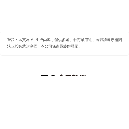
警語：本頁為 AI 生成內容，僅供參考。非商業用途，轉載請遵守相關
法規與智慧財產權，本公司保留最終解釋權。
防詐聲明
著作權聲明
免責聲明
關於我們
隱私權聲明
合作提案
追蹤 NOWNEWS 今日新聞