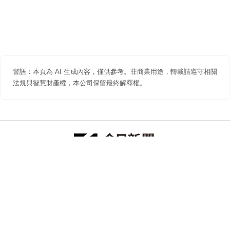
警語：本頁為 AI 生成內容，僅供參考。非商業用途，轉載請遵守相關
法規與智慧財產權，本公司保留最終解釋權。
防詐聲明
著作權聲明
免責聲明
關於我們
隱私權聲明
合作提案
追蹤 NOWNEWS 今日新聞