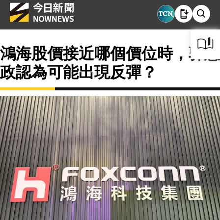
鴻海股價接近哪個價位時，郭憲
政認為可能出現反彈？