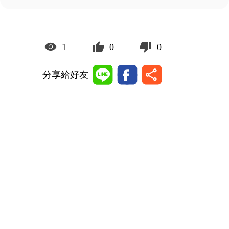
1
0
0
分享給好友