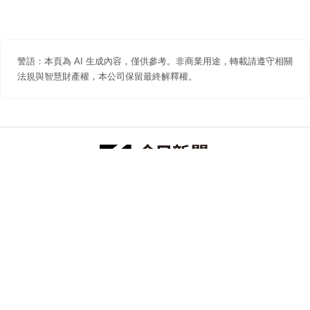
警語：本頁為 AI 生成內容，僅供參考。非商業用途，轉載請遵守相關
法規與智慧財產權，本公司保留最終解釋權。
防詐聲明
著作權聲明
免責聲明
關於我們
隱私權聲明
合作提案
追蹤 NOWNEWS 今日新聞