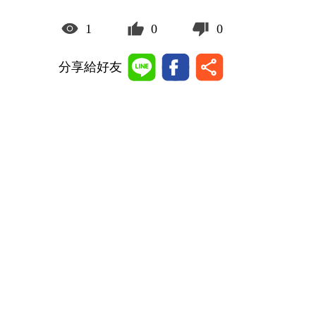
1
0
0
分享給好友