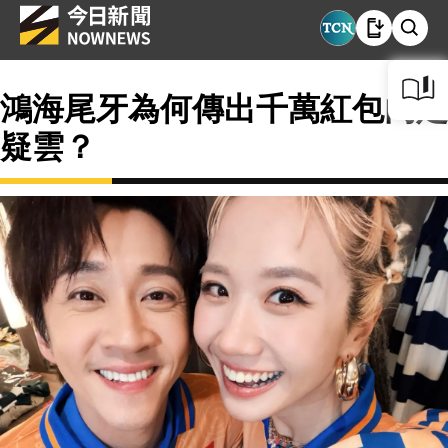
鴻海尾牙為何傳出千萬紅包內定
疑雲？