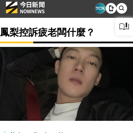
鳳梨控訴疲老闆什麼？