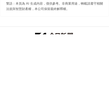
警語：本頁為 AI 生成內容，僅供參考。非商業用途，轉載請遵守相關
法規與智慧財產權，本公司保留最終解釋權。
防詐聲明
著作權聲明
免責聲明
關於我們
隱私權聲明
合作提案
追蹤 NOWNEWS 今日新聞
© 今日傳媒(股)公司版權所有，非經授權，不許轉載本網站內容 ©