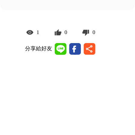
1
0
0
分享給好友