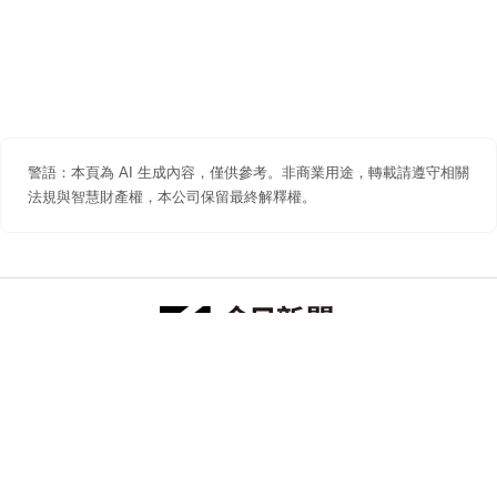
警語：本頁為 AI 生成內容，僅供參考。非商業用途，轉載請遵守相關
法規與智慧財產權，本公司保留最終解釋權。
防詐聲明
著作權聲明
免責聲明
關於我們
隱私權聲明
合作提案
追蹤 NOWNEWS 今日新聞