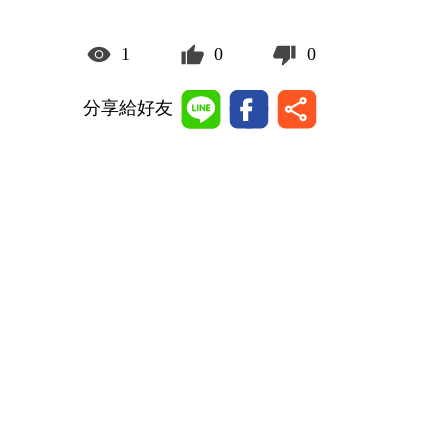
1
0
0
分享給好友