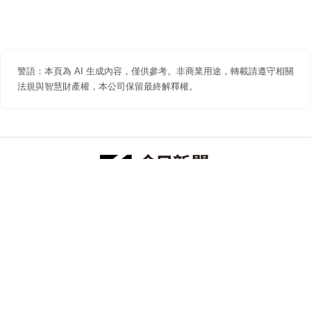
警語：本頁為 AI 生成內容，僅供參考。非商業用途，轉載請遵守相關
法規與智慧財產權，本公司保留最終解釋權。
防詐聲明
著作權聲明
免責聲明
關於我們
隱私權聲明
合作提案
追蹤 NOWNEWS 今日新聞