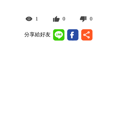
1
0
0
分享給好友