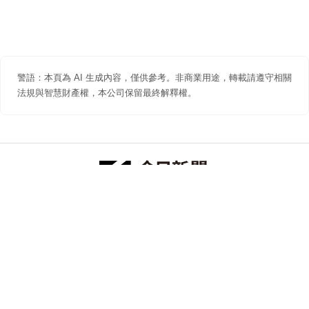
警語：本頁為 AI 生成內容，僅供參考。非商業用途，轉載請遵守相關
法規與智慧財產權，本公司保留最終解釋權。
防詐聲明
著作權聲明
免責聲明
關於我們
隱私權聲明
合作提案
追蹤 NOWNEWS 今日新聞