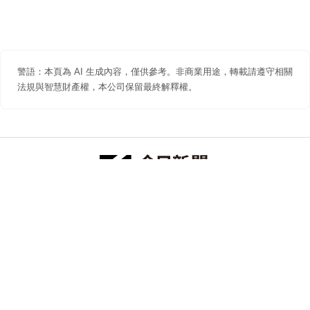
警語：本頁為 AI 生成內容，僅供參考。非商業用途，轉載請遵守相關
法規與智慧財產權，本公司保留最終解釋權。
防詐聲明
著作權聲明
免責聲明
關於我們
隱私權聲明
合作提案
追蹤 NOWNEWS 今日新聞