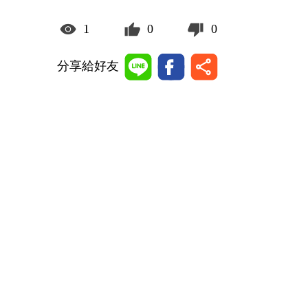
1
0
0
分享給好友