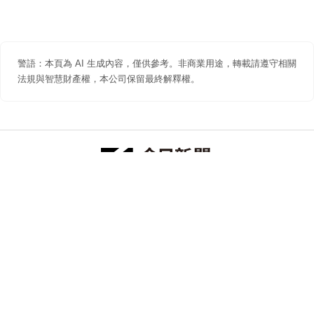
警語：本頁為 AI 生成內容，僅供參考。非商業用途，轉載請遵守相關
法規與智慧財產權，本公司保留最終解釋權。
防詐聲明
著作權聲明
免責聲明
關於我們
隱私權聲明
合作提案
追蹤 NOWNEWS 今日新聞