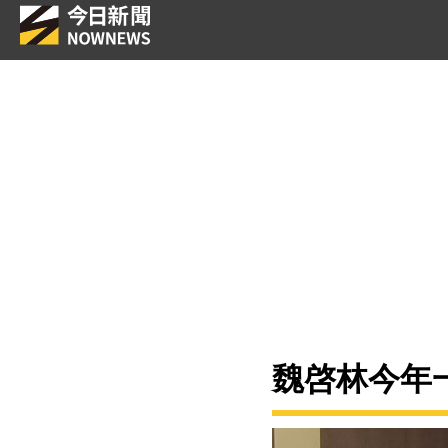
魏啓林今年